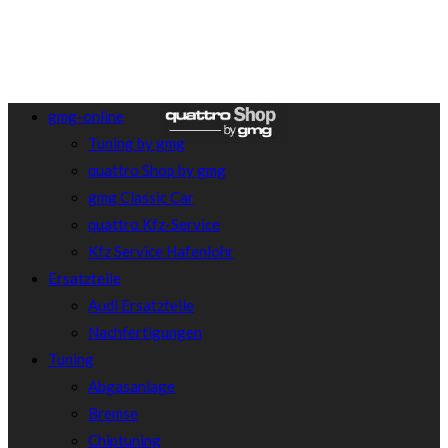
gmg-online
Tuning by gmg
quattro Shop by gmg
gmg Classic Car
quattro Kfz-Service
Kfz Service Hafenlohr
Ersatzteile
Audi Ersatzteile
Nachfertigungen
Tuning
Abgasanlage
Bremse
Chiptuning