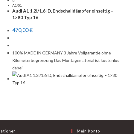
A1/S1
Audi A1 1.2l/1.6l D, Endschalldämpfer einseitig –
1×80 Typ 16
470,00
€
100% MADE IN GERMANY 3 Jahre Vollgarantie ohne
Kilometerbegrenzung Das Montagematerial ist kostenlos
dabei
mationen
Mein Konto