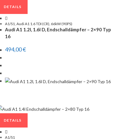
DETAILS
A1/S1
,
Audi A1 1.6 TDI (CR), 66kW (90PS)
Audi A1 1.2l, 1.6l D, Endschalldämpfer – 2×90 Typ
16
494,00
€
DETAILS
A1/S1