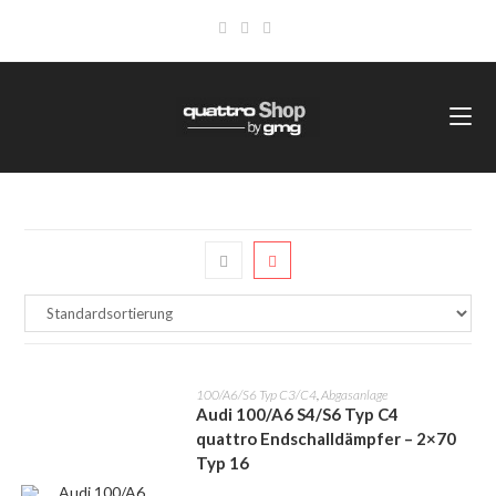
100/A6/S6 Typ C3/C4
,
Abgasanlage
Audi 100/A6 S4/S6 Typ C4
quattro Endschalldämpfer – 2×70
Typ 16