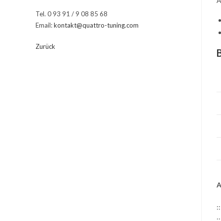
A
Tel. 0 93 91 / 9 08 85 68
Email:
kontakt@quattro-tuning.com
Zurück
A
:
: