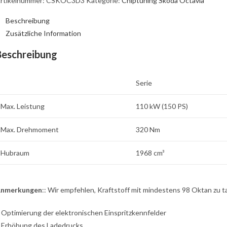
rtikelnummer:
CSKOC3D3
Kategorie:
Chiptuning Skoda Octavia
Beschreibung
Zusätzliche Information
Beschreibung
Serie
Max. Leistung
110 kW (150 PS)
Max. Drehmoment
320 Nm
Hubraum
1968 cm³
nmerkungen
:: Wir empfehlen, Kraftstoff mit mindestens 98 Oktan zu 
: Optimierung der elektronischen Einspritzkennfelder
: Erhöhung des Ladedrucks