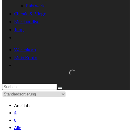
Fahrwerk
Chemie & Pflege
Merchandise
.blog
Warenkorb
Mein Konto
Ansicht:
4
8
Alle