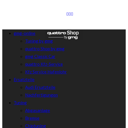
gmg-online
Tuning by gmg
quattro Shop by gmg
gmg Classic Car
quattro Kfz-Service
Kfz Service Hafenlohr
Ersatzteile
Audi Ersatzteile
Nachfertigungen
Tuning
Abgasanlage
Bremse
Chiptuning