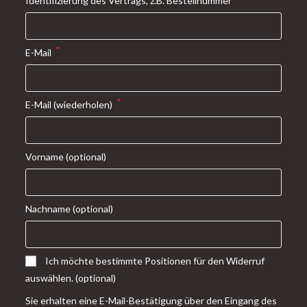
Identifizierung des Vertrags, z.B. Bestellnummer
tab
new
a
tab
new
tab
*
E-Mail
*
E-Mail (wiederholen)
Vorname
(optional)
Nachname
(optional)
Ich möchte bestimmte Positionen für den Widerruf
auswählen.
(optional)
Sie erhalten eine E-Mail-Bestätigung über den Eingang des