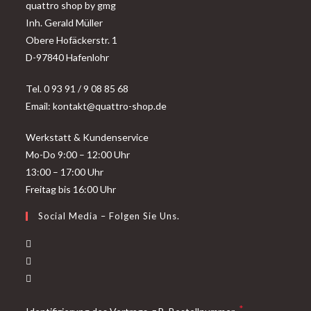
quattro shop by gmg
Inh. Gerald Müller
Obere Hofäckerstr. 1
D-97840 Hafenlohr
Tel. 0 93 91 / 9 08 85 68
Email: kontakt@quattro-shop.de
Werkstatt & Kundenservice
Mo-Do 9:00 – 12:00 Uhr
13:00 – 17:00 Uhr
Freitag bis 16:00 Uhr
Social Media – Folgen Sie Uns.
Opens
in
Opens
a
in
Opens
new
a
in
*