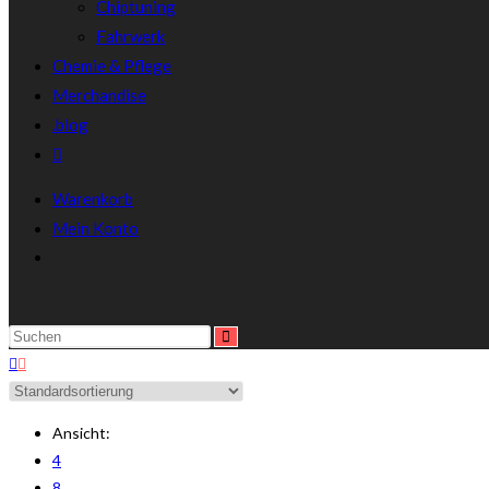
Chiptuning
Fahrwerk
Chemie & Pflege
Merchandise
.blog
Warenkorb
Mein Konto
Ansicht:
4
8