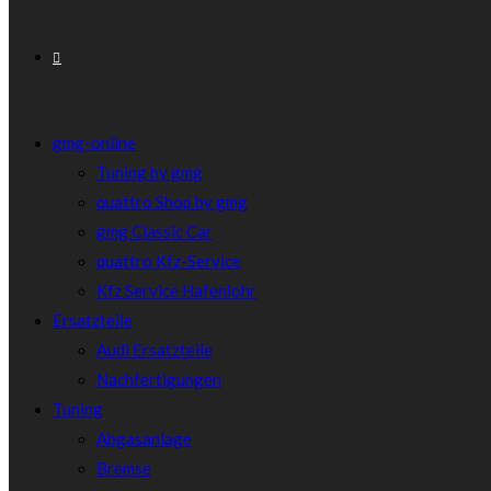
gmg-online
Tuning by gmg
quattro Shop by gmg
gmg Classic Car
quattro Kfz-Service
Kfz Service Hafenlohr
Ersatzteile
Audi Ersatzteile
Nachfertigungen
Tuning
Abgasanlage
Bremse