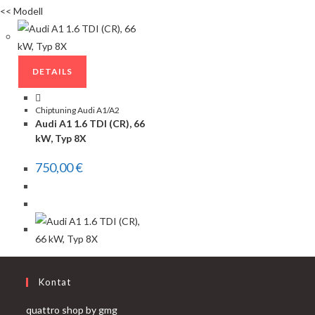
<< Modell
DETAILS
Chiptuning Audi A1/A2
Audi A1 1.6 TDI (CR), 66
kW, Typ 8X
750,00
€
Kontat
quattro shop by gmg