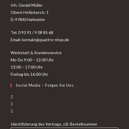
Inh. Gerald Müller
Obere Hofäckerstr. 1
D-97840 Hafenlohr
Tel. 0 93 91 / 9 08 85 68
Email: kontakt@quattro-shop.de
Werkstatt & Kundenservice
Mo-Do 9:00 – 12:00 Uhr
13:00 – 17:00 Uhr
Freitag bis 16:00 Uhr
Social Media – Folgen Sie Uns.
Opens
in
Opens
a
in
Opens
new
a
in
*
Identifizierung des Vertrags, z.B. Bestellnummer
tab
new
a