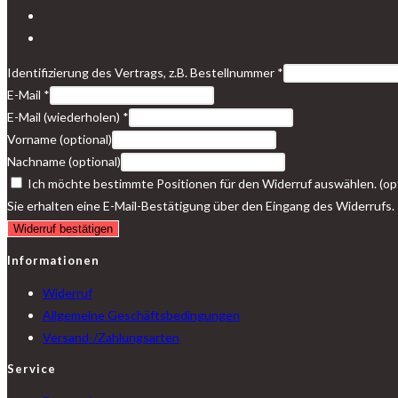
Identifizierung des Vertrags, z.B. Bestellnummer
*
E-Mail
*
E-Mail (wiederholen)
*
Vorname
(optional)
Nachname
(optional)
Ich möchte bestimmte Positionen für den Widerruf auswählen.
(op
Sie erhalten eine E-Mail-Bestätigung über den Eingang des Widerrufs. I
Widerruf bestätigen
Informationen
Widerruf
Allgemeine Geschäftsbedingungen
Versand-/Zahlungsarten
Service