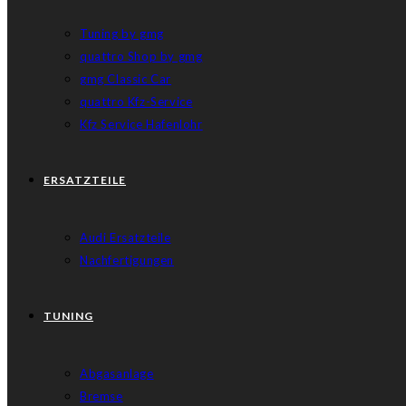
Tuning by gmg
quattro Shop by gmg
gmg Classic Car
quattro Kfz-Service
Kfz Service Hafenlohr
ERSATZTEILE
Audi Ersatzteile
Nachfertigungen
TUNING
Abgasanlage
Bremse