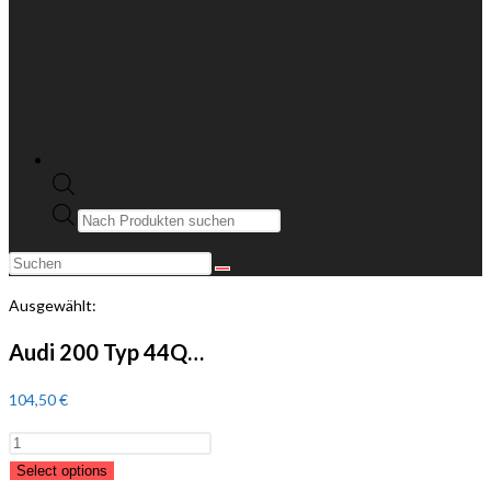
Products
search
Diese
Website
Ausgewählt:
durchsuchen
Audi 200 Typ 44Q…
104,50
€
Audi
200
Select options