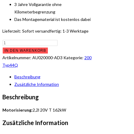
3 Jahre Vollgarantie ohne
Kilometerbegrenzung
Das Montagematerial ist kostenlos dabei
Lieferzeit:
Sofort versandfertig: 1-3 Werktage
Audi
200
IN DEN WARENKORB
Typ
Artikelnummer:
AU020000-AD3
Kategorie:
200
44Q
Typ44Q
quattro
Beschreibung
Adapter
Zusätzliche Information
für
die
Beschreibung
Montage
auf
Motorisierung:
2,2l 20V T 162kW
die
Zusätzliche Information
originalen
Katalysatoren