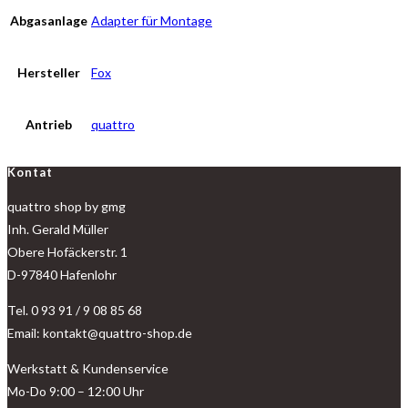
55,5/60,5
Abgasanlage
Adapter für Montage
inkl.
Schellen
Hersteller
Fox
(180/160mm
lang)
Antrieb
quattro
2x
Menge
Kontat
quattro shop by gmg
Inh. Gerald Müller
Obere Hofäckerstr. 1
D-97840 Hafenlohr
Tel. 0 93 91 / 9 08 85 68
Email: kontakt@quattro-shop.de
Werkstatt & Kundenservice
Mo-Do 9:00 – 12:00 Uhr