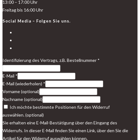
13:00 – 17:00 Uhr
Freitag bis 16:00 Uhr
Social Media – Folgen Sie uns.
Opens
in
Opens
a
in
Opens
new
a
in
Identifizierung des Vertrags, z.B. Bestellnummer
*
tab
new
a
tab
new
E-Mail
*
tab
E-Mail (wiederholen)
*
Vorname
(optional)
Nachname
(optional)
Ich möchte bestimmte Positionen für den Widerruf
auswählen.
(optional)
Sie erhalten eine E-Mail-Bestätigung über den Eingang des
Widerrufs. In dieser E-Mail finden Sie einen Link, über den Sie die
Artikel für den Widerruf auswählen können.