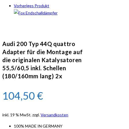
Typ
Vorheriges Produkt
44Q
quattro
Adapter
für
die
Audi 200 Typ 44Q quattro
Montage
Adapter für die Montage auf
auf
die originalen Katalysatoren
die
originalen
55,5/60,5 inkl. Schellen
Katalysatoren
(180/160mm lang) 2x
55,5/60,5
inkl.
104,50
€
Schellen
(180/160mm
lang)
inkl. 19 % MwSt.
zzgl.
Versandkosten
2x
Menge
100% MADE IN GERMANY