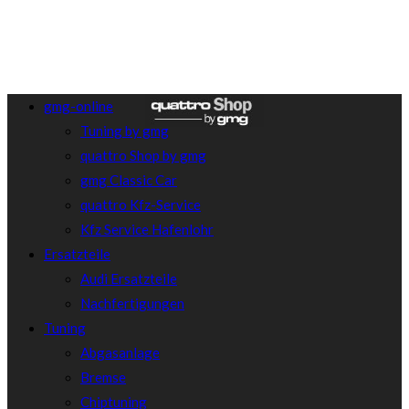
gmg-online
Tuning by gmg
quattro Shop by gmg
gmg Classic Car
quattro Kfz-Service
Kfz Service Hafenlohr
Ersatzteile
Audi Ersatzteile
Nachfertigungen
Tuning
Abgasanlage
Bremse
Chiptuning