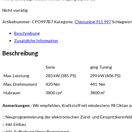
Nicht vorrätig
Artikelnummer:
CPO997B7
Kategorie:
Chiptuning 911 997
Schlagwör
Beschreibung
Zusätzliche Information
Beschreibung
Serie
gmg Tuning
Max. Leistung
283 kW (385 PS)
299 kW (406 PS)
Max. Drehmoment
420 Nm
441 Nm
Hubraum
3800 cm³
3800 m³
Anmerkungen
:: Wir empfehlen, Kraftstoff mit mindestens 98 Oktan 
:: Neuprogrammierung der elektronischen Zünd- und Einspritzkennfel
:: inkl. Einbau
:: inkl. Aufhebung Vmax-Begrenzung