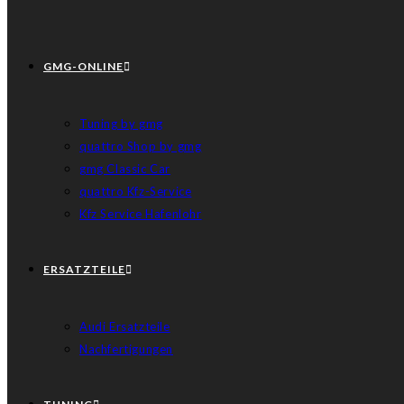
GMG-ONLINE
Tuning by gmg
quattro Shop by gmg
gmg Classic Car
quattro Kfz-Service
Kfz Service Hafenlohr
ERSATZTEILE
Audi Ersatzteile
Nachfertigungen