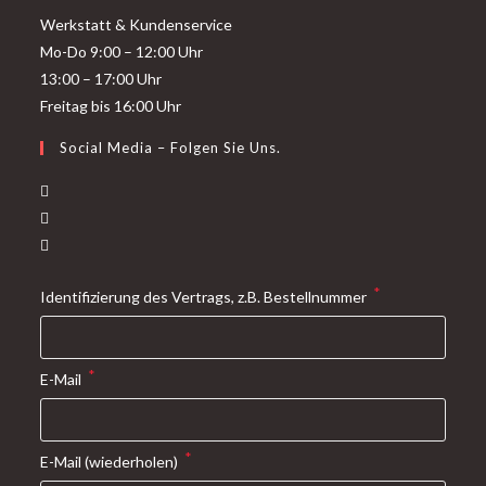
Werkstatt & Kundenservice
Mo-Do 9:00 – 12:00 Uhr
13:00 – 17:00 Uhr
Freitag bis 16:00 Uhr
Social Media – Folgen Sie Uns.
Opens
in
Opens
a
in
Opens
new
a
in
*
Identifizierung des Vertrags, z.B. Bestellnummer
tab
new
a
tab
new
tab
*
E-Mail
*
E-Mail (wiederholen)