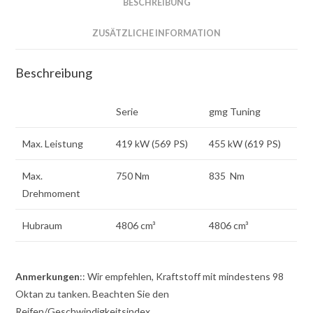
BESCHREIBUNG
ZUSÄTZLICHE INFORMATION
Beschreibung
Serie
gmg Tuning
Max. Leistung
419 kW (569 PS)
455 kW (619 PS)
Max.
750 Nm
835 Nm
Drehmoment
Hubraum
4806 cm³
4806 cm³
Anmerkungen
:: Wir empfehlen, Kraftstoff mit mindestens 98
Oktan zu tanken. Beachten Sie den
Reifen/Geschwindigkeitsindex.