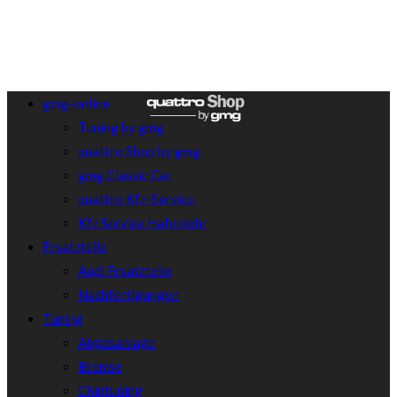
gmg-online
Tuning by gmg
quattro Shop by gmg
gmg Classic Car
quattro Kfz-Service
Kfz Service Hafenlohr
Ersatzteile
Audi Ersatzteile
Nachfertigungen
Tuning
Abgasanlage
Bremse
Chiptuning