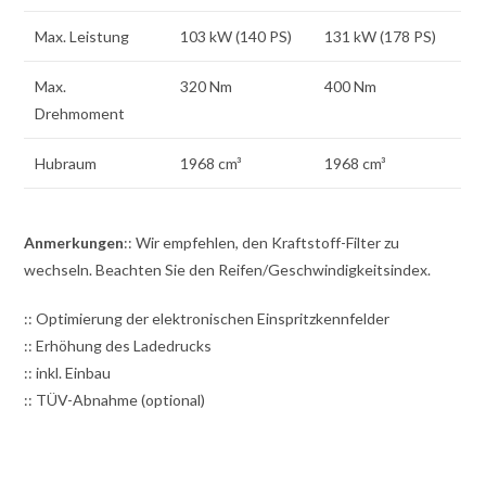
Max. Leistung
103 kW (140 PS)
131 kW (178 PS)
Max.
320 Nm
400 Nm
Drehmoment
Hubraum
1968 cm³
1968 cm³
Anmerkungen
:: Wir empfehlen, den Kraftstoff-Filter zu
wechseln. Beachten Sie den Reifen/Geschwindigkeitsindex.
:: Optimierung der elektronischen Einspritzkennfelder
:: Erhöhung des Ladedrucks
:: inkl. Einbau
:: TÜV-Abnahme (optional)