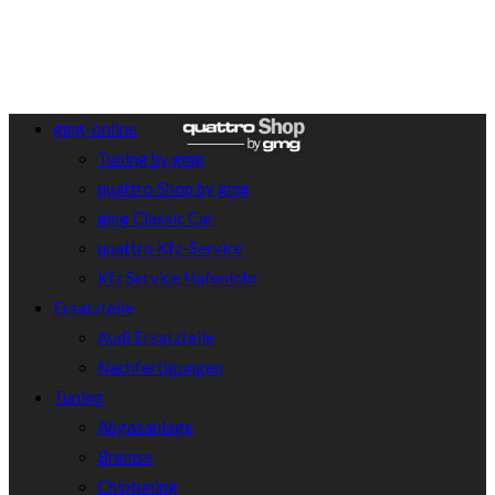
gmg-online
Tuning by gmg
quattro Shop by gmg
gmg Classic Car
quattro Kfz-Service
Kfz Service Hafenlohr
Ersatzteile
Audi Ersatzteile
Nachfertigungen
Tuning
Abgasanlage
Bremse
Chiptuning