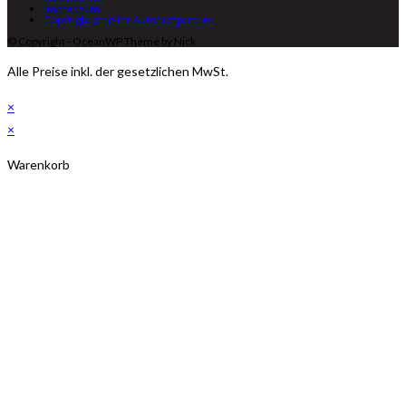
Impressum
Copyright gmg-Ihr Autofachpartner
© Copyright - OceanWP Theme by Nick
Alle Preise inkl. der gesetzlichen MwSt.
×
×
Warenkorb