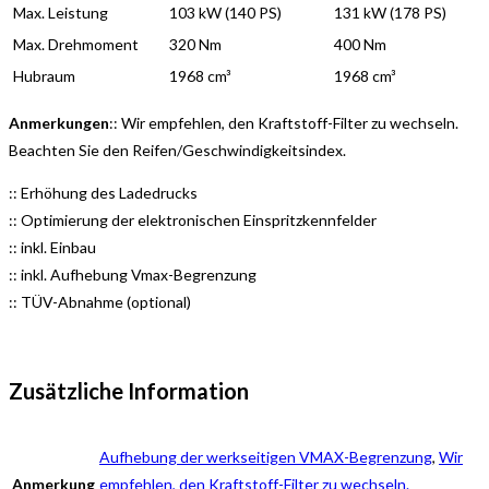
Max. Leistung
103 kW (140 PS)
131 kW (178 PS)
Max. Drehmoment
320 Nm
400 Nm
Hubraum
1968 cm³
1968 cm³
Anmerkungen
:: Wir empfehlen, den Kraftstoff-Filter zu wechseln.
Beachten Sie den Reifen/Geschwindigkeitsindex.
:: Erhöhung des Ladedrucks
:: Optimierung der elektronischen Einspritzkennfelder
:: inkl. Einbau
:: inkl. Aufhebung Vmax-Begrenzung
:: TÜV-Abnahme (optional)
Zusätzliche Information
Aufhebung der werkseitigen VMAX-Begrenzung
,
Wir
Anmerkung
empfehlen, den Kraftstoff-Filter zu wechseln.