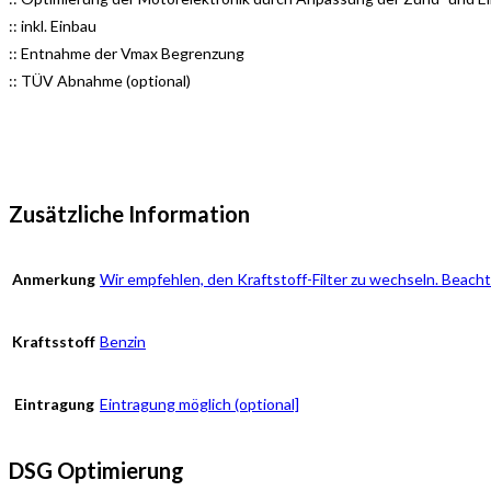
:: inkl. Einbau
:: Entnahme der Vmax Begrenzung
:: TÜV Abnahme (optional)
Zusätzliche Information
Anmerkung
Wir empfehlen, den Kraftstoff-Filter zu wechseln. Beach
Kraftsstoff
Benzin
Eintragung
Eintragung möglich (optional]
DSG Optimierung