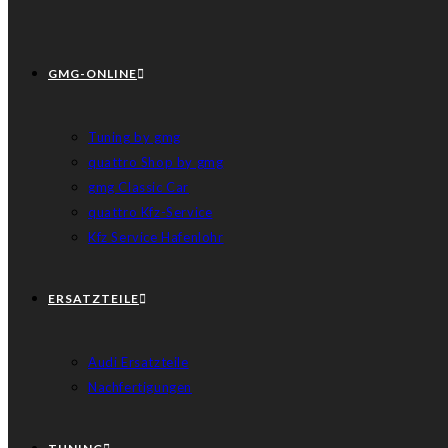
GMG-ONLINE
Tuning by gmg
quattro Shop by gmg
gmg Classic Car
quattro Kfz-Service
Kfz Service Hafenlohr
ERSATZTEILE
Audi Ersatzteile
Nachfertigungen