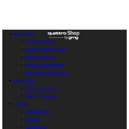
gmg-online
Tuning by gmg
quattro Shop by gmg
gmg Classic Car
quattro Kfz-Service
Kfz Service Hafenlohr
Ersatzteile
Audi Ersatzteile
Nachfertigungen
Tuning
Abgasanlage
Bremse
Chiptuning