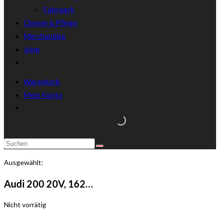
Fahrwerk
Chemie & Pflege
Merchandise
.blog
Warenkorb
Mein Konto
Diese
Website
Ausgewählt:
durchsuchen
Audi 200 20V, 162…
Nicht vorrätig