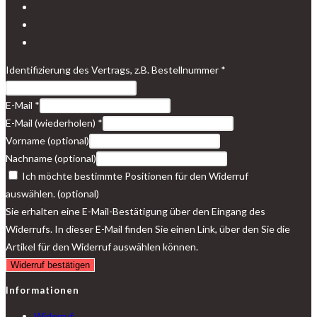
Opens
in
Opens
a
in
Opens
new
a
in
Identifizierung des Vertrags, z.B. Bestellnummer
*
tab
new
a
tab
new
E-Mail
*
tab
E-Mail (wiederholen)
*
Vorname
(optional)
Nachname
(optional)
Ich möchte bestimmte Positionen für den Widerruf
auswählen.
(optional)
Sie erhalten eine E-Mail-Bestätigung über den Eingang des
Widerrufs. In dieser E-Mail finden Sie einen Link, über den Sie die
Artikel für den Widerruf auswählen können.
Widerruf bestätigen
Informationen
Widerruf