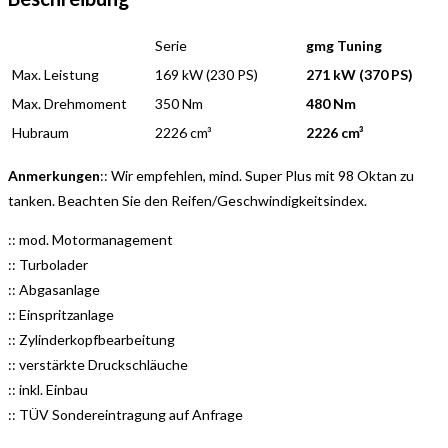
Serie
gmg Tuning
Max. Leistung
169 kW (230 PS)
271 kW (370 PS)
Max. Drehmoment
350 Nm
480 Nm
Hubraum
2226 cm³
2226 cm³
Anmerkungen
:: Wir empfehlen, mind. Super Plus mit 98 Oktan zu
tanken. Beachten Sie den Reifen/Geschwindigkeitsindex.
:: mod. Motormanagement
:: Turbolader
:: Abgasanlage
:: Einspritzanlage
:: Zylinderkopfbearbeitung
:: verstärkte Druckschläuche
:: inkl. Einbau
:: TÜV Sondereintragung auf Anfrage