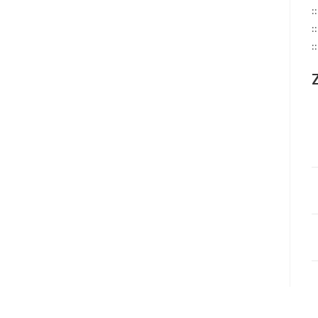
:
:
: