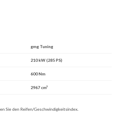
gmg Tuning
210 kW (285 PS)
600 Nm
2967 cm³
hten Sie den Reifen/Geschwindigkeitsindex.