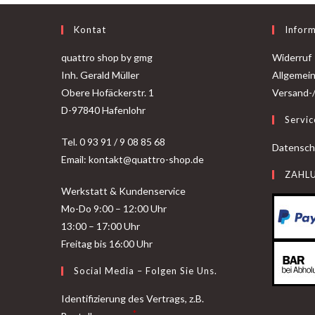
Kontat
Infor
quattro shop by gmg
Widerruf
Inh. Gerald Müller
Allgemei
Obere Hofäckerstr. 1
Versand-
D-97840 Hafenlohr
Servic
Tel. 0 93 91 / 9 08 85 68
Datensch
Email: kontakt@quattro-shop.de
ZAHL
Werkstatt & Kundenservice
Mo-Do 9:00 – 12:00 Uhr
13:00 – 17:00 Uhr
Freitag bis 16:00 Uhr
Social Media – Folgen Sie Uns.
Identifizierung des Vertrags, z.B.
*