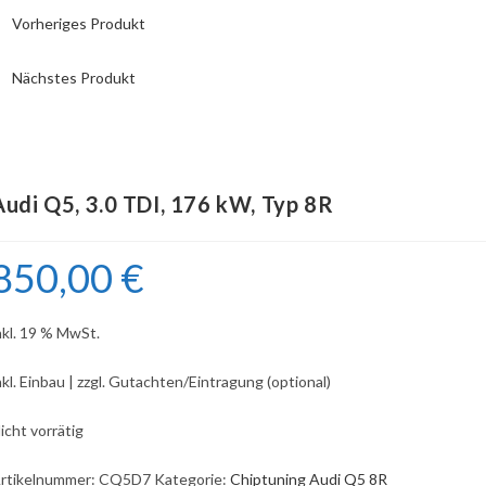
Vorheriges Produkt
Nächstes Produkt
Audi Q5, 3.0 TDI, 176 kW, Typ 8R
850,00
€
nkl. 19 % MwSt.
nkl. Einbau | zzgl. Gutachten/Eintragung (optional)
icht vorrätig
rtikelnummer:
CQ5D7
Kategorie:
Chiptuning Audi Q5 8R