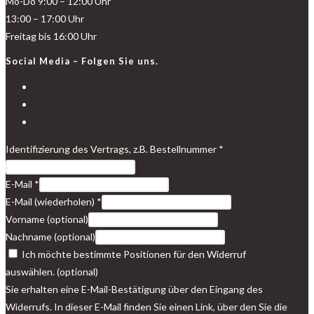
Mo-Do 9:00 – 12:00 Uhr
13:00 – 17:00 Uhr
Freitag bis 16:00 Uhr
Social Media – Folgen Sie uns.
Opens
in
Opens
a
in
Opens
new
a
in
Identifizierung des Vertrags, z.B. Bestellnummer
*
tab
new
a
tab
new
E-Mail
*
tab
E-Mail (wiederholen)
*
Vorname
(optional)
Nachname
(optional)
Ich möchte bestimmte Positionen für den Widerruf
auswählen.
(optional)
Sie erhalten eine E-Mail-Bestätigung über den Eingang des
Widerrufs. In dieser E-Mail finden Sie einen Link, über den Sie die