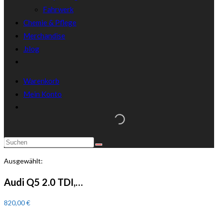
Fahrwerk
Chemie & Pflege
Merchandise
.blog
Warenkorb
Mein Konto
Diese
Website
Ausgewählt:
durchsuchen
Audi Q5 2.0 TDI,…
820,00
€