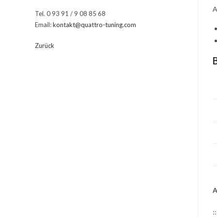
A
Tel. 0 93 91 / 9 08 85 68
Email:
kontakt@quattro-tuning.com
Zurück
A
: