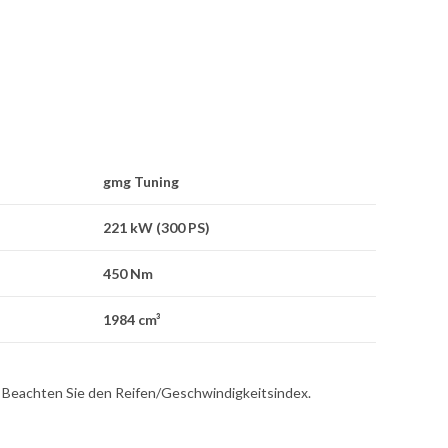
gmg Tuning
221 kW (300 PS)
450 Nm
1984 cm³
n. Beachten Sie den Reifen/Geschwindigkeitsindex.