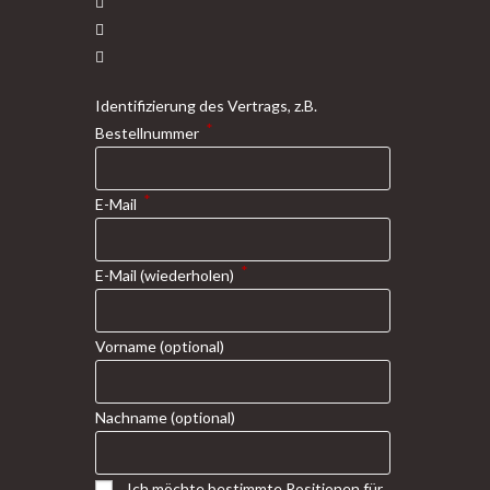
Opens
in
Opens
a
in
Opens
new
a
in
Identifizierung des Vertrags, z.B.
tab
new
a
*
Bestellnummer
tab
new
tab
*
E-Mail
*
E-Mail (wiederholen)
Vorname
(optional)
Nachname
(optional)
Ich möchte bestimmte Positionen für