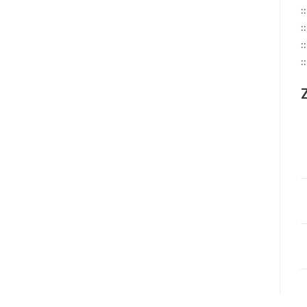
:
:
:
: