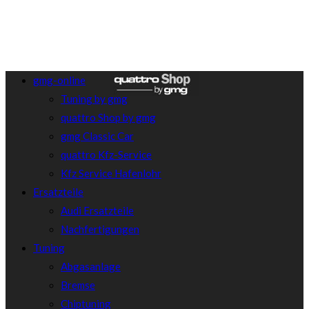
gmg-online
Tuning by gmg
quattro Shop by gmg
gmg Classic Car
quattro Kfz-Service
Kfz Service Hafenlohr
Ersatzteile
Audi Ersatzteile
Nachfertigungen
Tuning
Abgasanlage
Bremse
Chiptuning