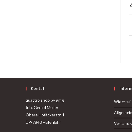
Z
Kontat
Infor
quattro shop by gmg
Widerruf
Inh. Gerald Müller
Allgemei
Obere Hofäckerstr. 1
D-97840 Hafenlohr
Versand-