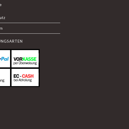
e
utz
um
UNGSARTEN