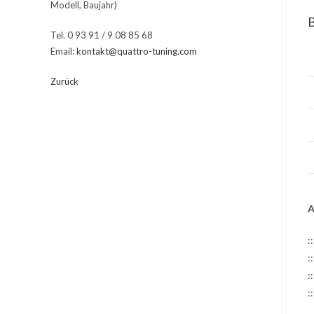
Modell, Baujahr)
Tel. 0 93 91 / 9 08 85 68
Email:
kontakt@quattro-tuning.com
Zurück
A
:
:
:
: