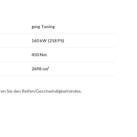
gmg Tuning
160 kW (218 PS)
450 Nm
2698 cm³
hten Sie den Reifen/Geschwindigkeitsindex.