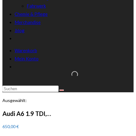
Fahrwerk
Chemie & Pflege
Merchandise
.blog
Warenkorb
Mein Konto
Diese
Website
Ausgewählt:
durchsuchen
Audi A6 1.9 TDI,…
650,00
€