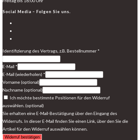
Freitag bis 16:00 Uhr
Social Media – Folgen Sie uns.
Opens
in
Opens
a
in
Opens
new
a
in
Identifizierung des Vertrags, z.B. Bestellnummer
*
tab
new
a
tab
new
E-Mail
*
tab
E-Mail (wiederholen)
*
Vorname
(optional)
Nachname
(optional)
Ich möchte bestimmte Positionen für den Widerruf
auswählen.
(optional)
Sie erhalten eine E-Mail-Bestätigung über den Eingang des
Widerrufs. In dieser E-Mail finden Sie einen Link, über den Sie die
Artikel für den Widerruf auswählen können.
Widerruf bestätigen