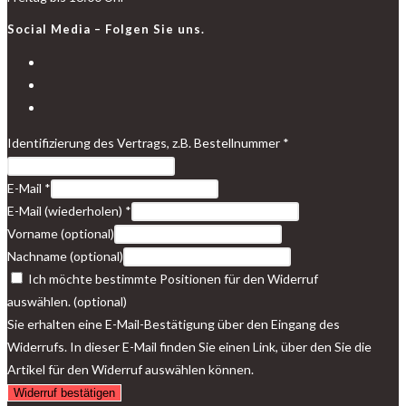
Social Media – Folgen Sie uns.
Opens
in
Opens
a
in
Opens
new
a
in
Identifizierung des Vertrags, z.B. Bestellnummer
*
tab
new
a
tab
new
E-Mail
*
tab
E-Mail (wiederholen)
*
Vorname
(optional)
Nachname
(optional)
Ich möchte bestimmte Positionen für den Widerruf
auswählen.
(optional)
Sie erhalten eine E-Mail-Bestätigung über den Eingang des
Widerrufs. In dieser E-Mail finden Sie einen Link, über den Sie die
Artikel für den Widerruf auswählen können.
Widerruf bestätigen