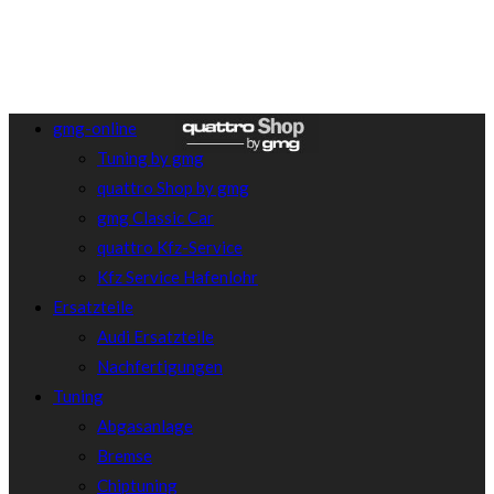
gmg-online
Tuning by gmg
quattro Shop by gmg
gmg Classic Car
quattro Kfz-Service
Kfz Service Hafenlohr
Ersatzteile
Audi Ersatzteile
Nachfertigungen
Tuning
Abgasanlage
Bremse
Chiptuning