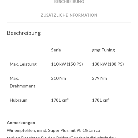
BESCHREIBUNG
ZUSÄTZLICHE INFORMATION
Beschreibung
Serie
gmg Tuning
Max. Leistung
110 kW (150 PS)
138 kW (188 PS)
Max.
210 Nm
279 Nm
Drehmoment
Hubraum
1781 cm³
1781 cm³
Anmerkungen
Wir empfehlen, mind. Super Plus mit 98 Oktan zu
tanken.Beachten Sie den Reifen/Geschwindigkeitsindex.