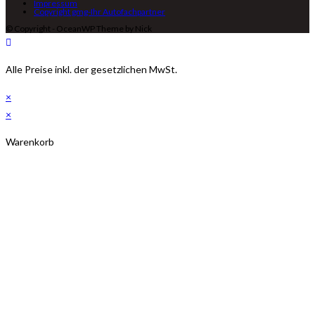
Impressum
Copyright gmg-Ihr Autofachpartner
© Copyright - OceanWP Theme by Nick
Alle Preise inkl. der gesetzlichen MwSt.
×
×
Warenkorb