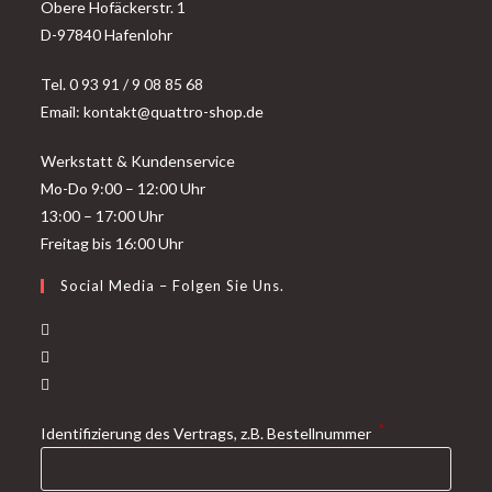
Obere Hofäckerstr. 1
D-97840 Hafenlohr
Tel. 0 93 91 / 9 08 85 68
Email: kontakt@quattro-shop.de
Werkstatt & Kundenservice
Mo-Do 9:00 – 12:00 Uhr
13:00 – 17:00 Uhr
Freitag bis 16:00 Uhr
Social Media – Folgen Sie Uns.
Opens
in
Opens
a
in
Opens
new
a
in
*
Identifizierung des Vertrags, z.B. Bestellnummer
tab
new
a
tab
new