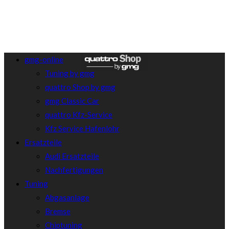
gmg-online
Tuning by gmg
quattro Shop by gmg
gmg Classic Car
quattro Kfz-Service
Kfz Service Hafenlohr
Ersatzteile
Audi Ersatzteile
Nachfertigungen
Tuning
Abgasanlage
Bremse
Chiptuning