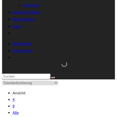
Fahrwerk
Chemie & Pflege
Merchandise
.blog
Warenkorb
Mein Konto
Ansicht:
4
8
Alle